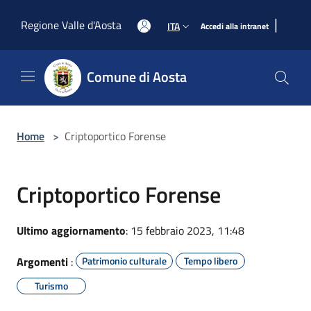
Salta al contenuto principale
|
Regione Valle d'Aosta
ITA
Accedi alla intranet
Comune di Aosta
Home
>
Criptoportico Forense
Criptoportico Forense
Ultimo aggiornamento
: 15 febbraio 2023, 11:48
Argomenti
:
Patrimonio culturale
Tempo libero
Turismo