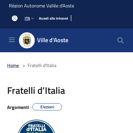
Salta al contenuto principale
Région Autonome Vallée d'Aoste
|
ITA
Accedi alla intranet
Ville d'Aoste
Home
>
Fratelli d’Italia
Fratelli d’Italia
Argomenti
:
Elezioni