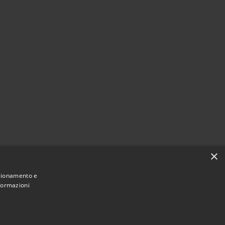
×
nzionamento e
nformazioni