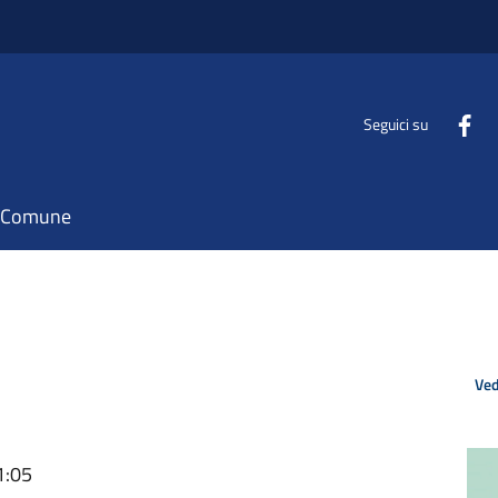
Seguici su
il Comune
Ved
1:05