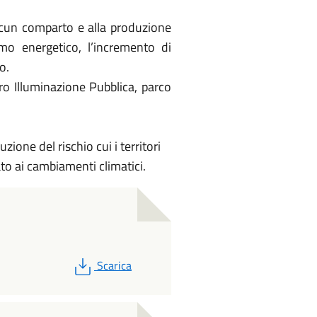
ascun comparto e alla produzione
umo energetico, l’incremento di
o.
ro Illuminazione Pubblica, parco
ione del rischio cui i territori
ato ai cambiamenti climatici.
PDF
Scarica