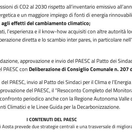
ssioni di CO2 al 2030 rispetto all’inventario emissivo all’ann
getica e un maggiore impiego di fonti di energia rinnovabili
 agli effetti del cambiamento climatico;
ti, l’esperienza e il know-how acquisiti con altre autorità loca
erazione diretta e lo scambio inter pares, in particolare nel
dazione, approvazione e invio del PAESC al Patto dei Sindaci 
del PAESC con
Deliberazione di Consiglio Comunale n. 207 
del PAESC, invio al Patto dei Sindaci per il Clima e l’Energi
approvazione del PAESC, il “Resoconto Completo del Monitora
 e confronto periodico anche con la Regione Autonoma Valle
ti Climatici e le Linee Guida per la Decarbonizzazione.
I CONTENUTI DEL PAESC
Aosta prevede due strategie centrali e una trasversale di migliora