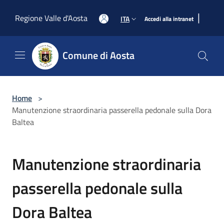
Salta al contenuto principale
|
Regione Valle d'Aosta
ITA
Accedi alla intranet
Comune di Aosta
Home
>
Manutenzione straordinaria passerella pedonale sulla Dora
Baltea
Manutenzione straordinaria
passerella pedonale sulla
Dora Baltea