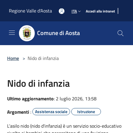
Salta al contenuto principale
|
Regione Valle d'Aosta
ITA
Accedi alla intranet
Comune di Aosta
Home
>
Nido di infanzia
Nido di infanzia
Ultimo aggiornamento
: 2 luglio 2026, 13:58
Argomenti
:
Assistenza sociale
Istruzione
L'asilo nido (nido d'infanzia) è un servizio socio-educativo