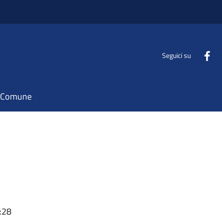
Seguici su
il Comune
:28