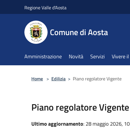
Salta al contenuto principale
Regione Valle d'Aosta
Comune di Aosta
Amministrazione
Novità
Servizi
Vivere 
Home
>
Edilizia
>
Piano regolatore Vigente
Piano regolatore Vigente
Ultimo aggiornamento
: 28 maggio 2026, 10