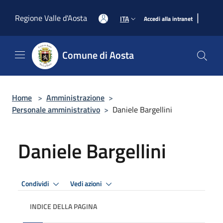
Salta al contenuto principale
|
Regione Valle d'Aosta
ITA
Accedi alla intranet
Comune di Aosta
Home
>
Amministrazione
>
Personale amministrativo
>
Daniele Bargellini
Daniele Bargellini
Condividi
Vedi azioni
INDICE DELLA PAGINA