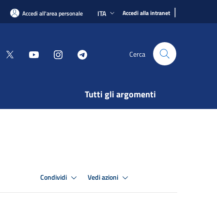
|
ITA
Accedi alla intranet
Accedi all'area personale
Cerca
Tutti gli argomenti
Condividi
Vedi azioni