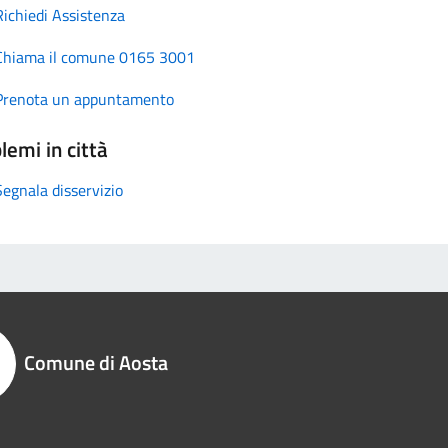
Richiedi Assistenza
Chiama il comune 0165 3001
Prenota un appuntamento
lemi in città
Segnala disservizio
Comune di Aosta