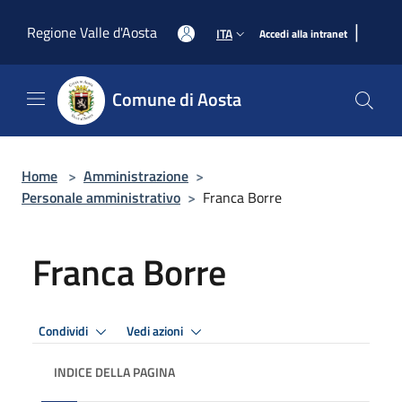
Salta al contenuto principale
|
Regione Valle d'Aosta
ITA
Accedi alla intranet
Comune di Aosta
Home
>
Amministrazione
>
Personale amministrativo
>
Franca Borre
Franca Borre
Condividi
Vedi azioni
INDICE DELLA PAGINA