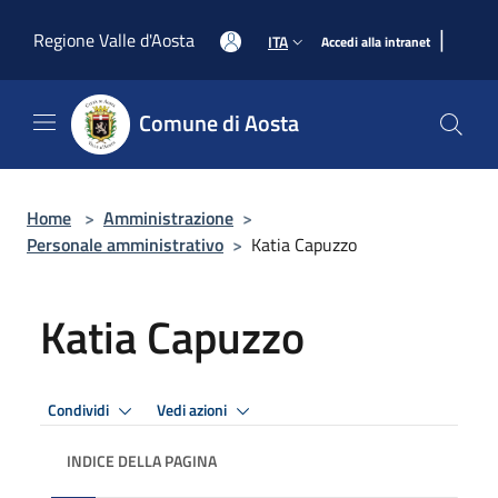
Salta al contenuto principale
|
Regione Valle d'Aosta
ITA
Accedi alla intranet
Comune di Aosta
Home
>
Amministrazione
>
Personale amministrativo
>
Katia Capuzzo
Katia Capuzzo
Condividi
Vedi azioni
INDICE DELLA PAGINA