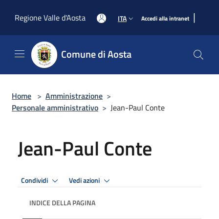
Salta al contenuto principale
|
Regione Valle d'Aosta
ITA
Accedi alla intranet
Comune di Aosta
Home
>
Amministrazione
>
Personale amministrativo
>
Jean-Paul Conte
Jean-Paul Conte
Condividi
Vedi azioni
INDICE DELLA PAGINA