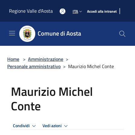
Salta al contenuto principale
|
Regione Valle d'Aosta
ITA
Accedi alla intranet
Comune di Aosta
Home
>
Amministrazione
>
Personale amministrativo
>
Maurizio Michel Conte
Maurizio Michel
Conte
Condividi
Vedi azioni