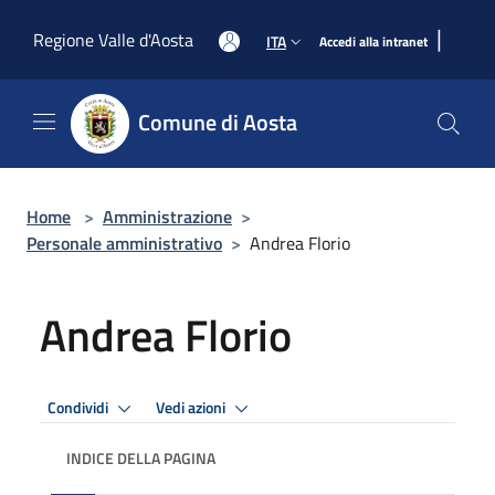
Salta al contenuto principale
|
Regione Valle d'Aosta
ITA
Accedi alla intranet
Comune di Aosta
Home
>
Amministrazione
>
Personale amministrativo
>
Andrea Florio
Andrea Florio
Condividi
Vedi azioni
INDICE DELLA PAGINA