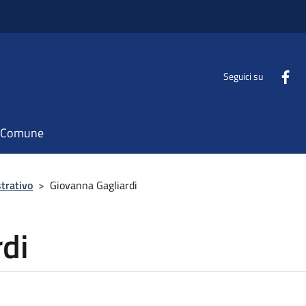
Seguici su
il Comune
trativo
>
Giovanna Gagliardi
di