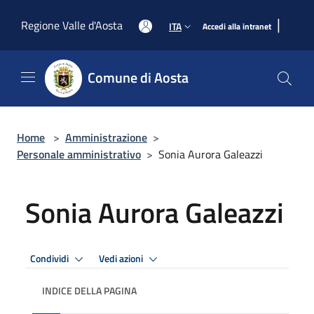
Salta al contenuto principale
|
Regione Valle d'Aosta
ITA
Accedi alla intranet
Comune di Aosta
Home
>
Amministrazione
>
Personale amministrativo
>
Sonia Aurora Galeazzi
Sonia Aurora Galeazzi
Condividi
Vedi azioni
INDICE DELLA PAGINA