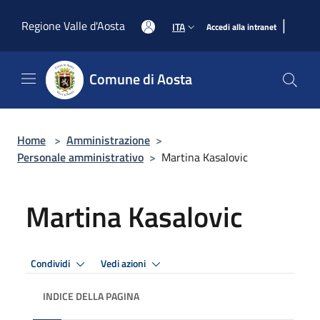
Salta al contenuto principale
|
Regione Valle d'Aosta
ITA
Accedi alla intranet
Comune di Aosta
Home
>
Amministrazione
>
Personale amministrativo
>
Martina Kasalovic
Martina Kasalovic
Condividi
Vedi azioni
INDICE DELLA PAGINA