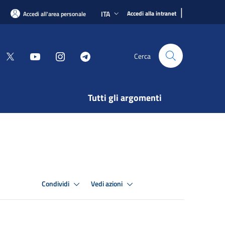
|
ITA
Accedi alla intranet
Accedi all'area personale
Cerca
Tutti gli argomenti
Condividi
Vedi azioni