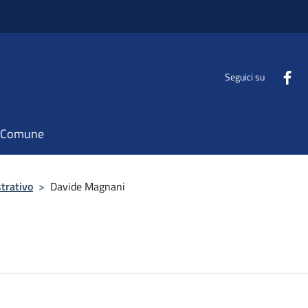
Seguici su
il Comune
trativo
>
Davide Magnani