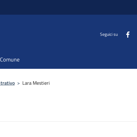
Seguici su
il Comune
trativo
>
Lara Mestieri