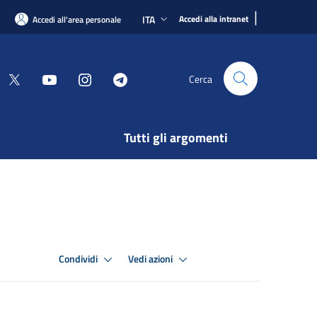
|
ITA
Accedi alla intranet
Accedi all'area personale
Cerca
Tutti gli argomenti
Condividi
Vedi azioni