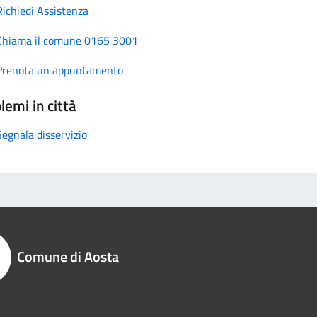
Richiedi Assistenza
Chiama il comune 0165 3001
Prenota un appuntamento
lemi in città
Segnala disservizio
Comune di Aosta