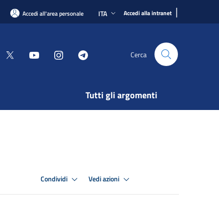
|
ITA
Accedi alla intranet
Accedi all'area personale
Cerca
Tutti gli argomenti
Condividi
Vedi azioni