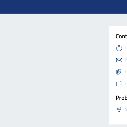
Cont
Prob