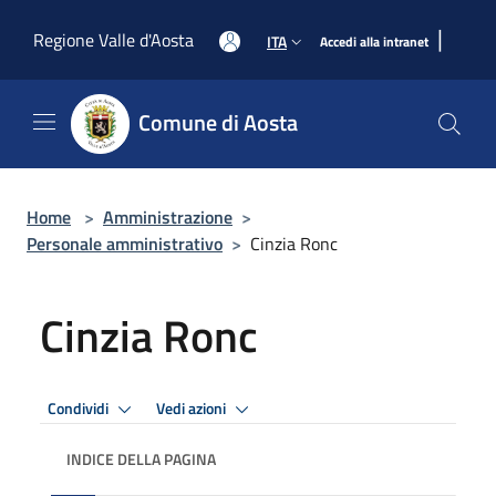
Salta al contenuto principale
|
Regione Valle d'Aosta
ITA
Accedi alla intranet
Comune di Aosta
Home
>
Amministrazione
>
Personale amministrativo
>
Cinzia Ronc
Cinzia Ronc
Condividi
Vedi azioni
INDICE DELLA PAGINA