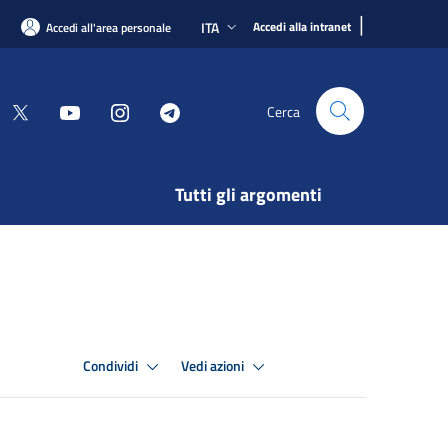
|
ITA
Accedi alla intranet
Accedi all'area personale
Cerca
Tutti gli argomenti
Condividi
Vedi azioni