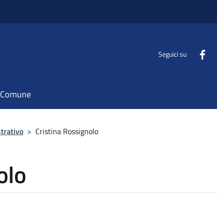
Seguici su
il Comune
trativo
>
Cristina Rossignolo
olo