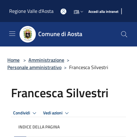
Salta al contenuto principale
|
Regione Valle d'Aosta
ITA
Accedi alla intranet
Comune di Aosta
Home
>
Amministrazione
>
Personale amministrativo
>
Francesca Silvestri
Francesca Silvestri
Condividi
Vedi azioni
INDICE DELLA PAGINA