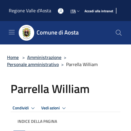
Salta al contenuto principale
|
Regione Valle d'Aosta
ITA
Accedi alla intranet
Comune di Aosta
Home
>
Amministrazione
>
Personale amministrativo
>
Parrella William
Parrella William
Condividi
Vedi azioni
INDICE DELLA PAGINA