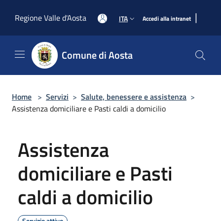
Salta al contenuto principale
|
Regione Valle d'Aosta
ITA
Accedi alla intranet
Comune di Aosta
Home
>
Servizi
>
Salute, benessere e assistenza
>
Assistenza domiciliare e Pasti caldi a domicilio
Assistenza
domiciliare e Pasti
caldi a domicilio
Servizio attivo