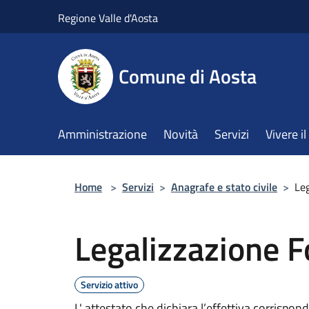
Salta al contenuto principale
Regione Valle d'Aosta
Comune di Aosta
Amministrazione
Novità
Servizi
Vivere 
Home
>
Servizi
>
Anagrafe e stato civile
>
Leg
Legalizzazione F
Servizio attivo
L' attestato che dichiara l’effettiva corrispo