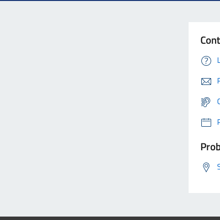
Cont
Prob