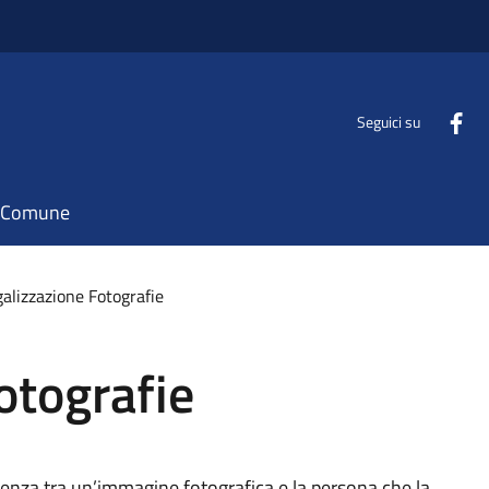
Seguici su
il Comune
alizzazione Fotografie
otografie
ndenza tra un’immagine fotografica e la persona che la