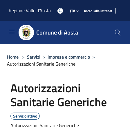
Salta al contenuto principale
|
Regione Valle d'Aosta
ITA
Accedi alla intranet
Comune di Aosta
Home
>
Servizi
>
Imprese e commercio
>
Autorizzazioni Sanitarie Generiche
Autorizzazioni
Sanitarie Generiche
Servizio attivo
Autorizzazioni Sanitarie Generiche