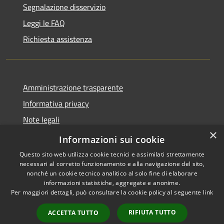
Segnalazione disservizio
Leggi le FAQ
Richiesta assistenza
Amministrazione trasparente
Informativa privacy
Note legali
×
Dichiarazione di accessibilità
Informazioni sui cookie
Questo sito web utilizza cookie tecnici e assimilati strettamente
necessari al corretto funzionamento e alla navigazione del sito,
nonché un cookie tecnico analitico al solo fine di elaborare
informazioni statistiche, aggregate e anonime.
RSS
Copyright © 2026 • Comune di
Per maggiori dettagli, può consultare la cookie policy al seguente
link
Accessibilità
Aosta • Powered by
Privacy
Municipium
Accesso
•
RIFIUTA TUTTO
ACCETTA TUTTO
Cookie
redazione