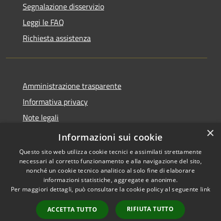
Segnalazione disservizio
Leggi le FAQ
Richiesta assistenza
Amministrazione trasparente
Informativa privacy
Note legali
×
Dichiarazione di accessibilità
Informazioni sui cookie
Questo sito web utilizza cookie tecnici e assimilati strettamente
necessari al corretto funzionamento e alla navigazione del sito,
nonché un cookie tecnico analitico al solo fine di elaborare
informazioni statistiche, aggregate e anonime.
RSS
Copyright © 2026 • Comune di
Per maggiori dettagli, può consultare la cookie policy al seguente
link
Accessibilità
Aosta • Powered by
Privacy
Municipium
Accesso
•
RIFIUTA TUTTO
ACCETTA TUTTO
Cookie
redazione