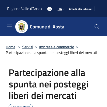
Salta al contenuto principale
|
Regione Valle d'Aosta
ITA
Accedi alla intranet
Comune di Aosta
Home
>
Servizi
>
Imprese e commercio
>
Partecipazione alla spunta nei posteggi liberi dei mercati
Partecipazione alla
spunta nei posteggi
liberi dei mercati
Servizio attivo