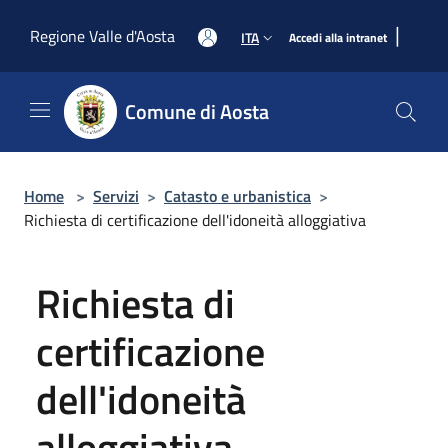
Salta al contenuto principale
|
Regione Valle d'Aosta
ITA
Accedi alla intranet
Comune di Aosta
Home
>
Servizi
>
Catasto e urbanistica
>
Richiesta di certificazione dell'idoneità alloggiativa
Richiesta di
certificazione
dell'idoneità
alloggiativa