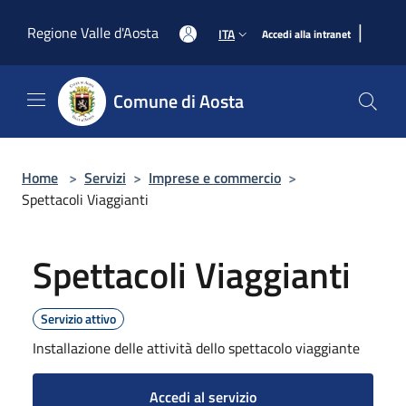
Salta al contenuto principale
|
Regione Valle d'Aosta
ITA
Accedi alla intranet
Comune di Aosta
Home
>
Servizi
>
Imprese e commercio
>
Spettacoli Viaggianti
Spettacoli Viaggianti
Servizio attivo
Installazione delle attività dello spettacolo viaggiante
Accedi al servizio