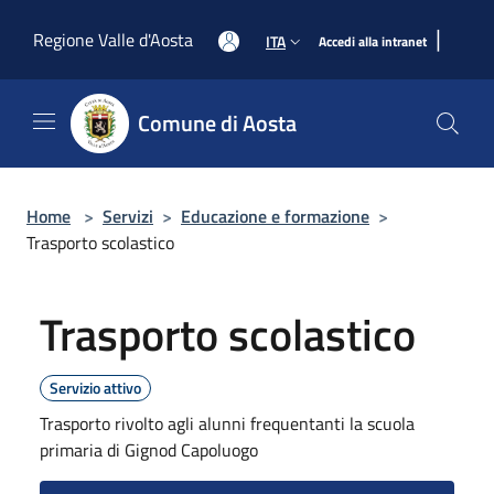
Salta al contenuto principale
|
Regione Valle d'Aosta
ITA
Accedi alla intranet
Comune di Aosta
Home
>
Servizi
>
Educazione e formazione
>
Trasporto scolastico
Trasporto scolastico
Servizio attivo
Trasporto rivolto agli alunni frequentanti la scuola
primaria di Gignod Capoluogo