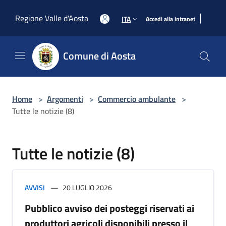
Salta al contenuto principale
|
Regione Valle d'Aosta
ITA
Accedi alla intranet
Comune di Aosta
Home
>
Argomenti
>
Commercio ambulante
>
Tutte le notizie (8)
Tutte le notizie (8)
AVVISI
20 LUGLIO 2026
Pubblico avviso dei posteggi riservati ai
produttori agricoli disponibili presso il