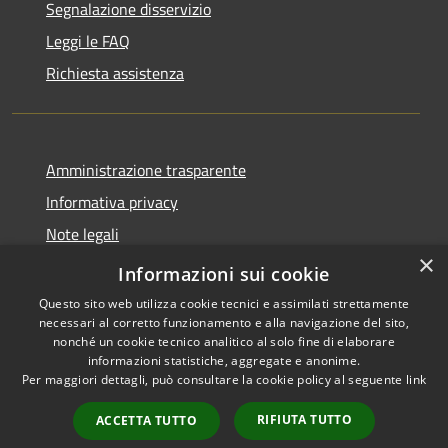
Segnalazione disservizio
Leggi le FAQ
Richiesta assistenza
Amministrazione trasparente
Informativa privacy
Note legali
×
Dichiarazione di accessibilità
Informazioni sui cookie
Questo sito web utilizza cookie tecnici e assimilati strettamente
necessari al corretto funzionamento e alla navigazione del sito,
nonché un cookie tecnico analitico al solo fine di elaborare
informazioni statistiche, aggregate e anonime.
RSS
Copyright © 2026 • Comune di
Per maggiori dettagli, può consultare la cookie policy al seguente
link
Accessibilità
Aosta • Powered by
Privacy
Municipium
Accesso
•
RIFIUTA TUTTO
ACCETTA TUTTO
Cookie
redazione