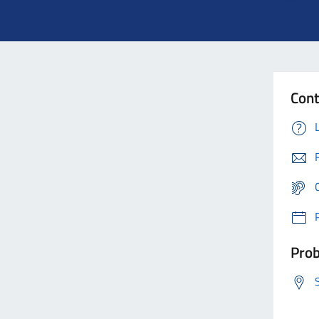
Cont
Prob