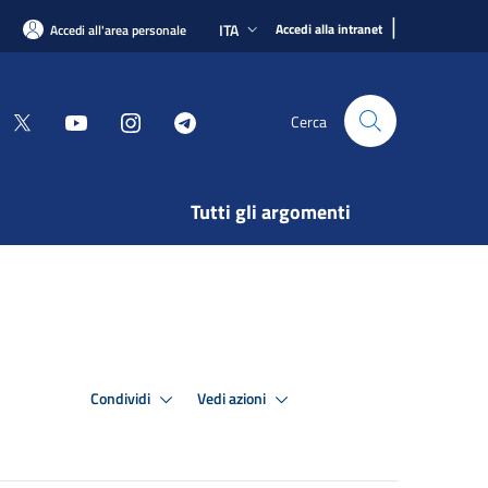
|
ITA
Accedi alla intranet
Accedi all'area personale
Cerca
Tutti gli argomenti
Condividi
Vedi azioni