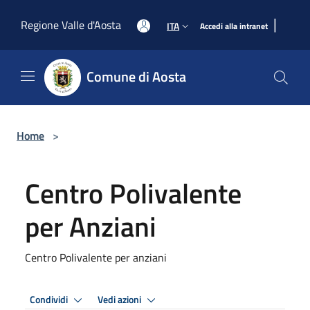
Salta al contenuto principale
|
Regione Valle d'Aosta
ITA
Accedi alla intranet
Comune di Aosta
Home
>
Centro Polivalente
per Anziani
Centro Polivalente per anziani
Condividi
Vedi azioni