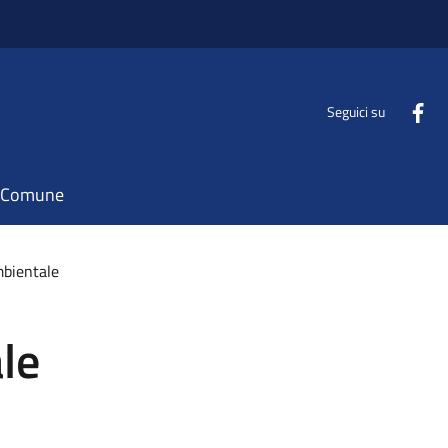
Seguici su
il Comune
mbientale
le