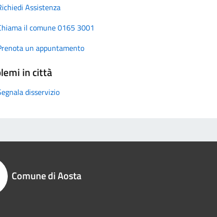
Richiedi Assistenza
Chiama il comune 0165 3001
Prenota un appuntamento
lemi in città
Segnala disservizio
Comune di Aosta