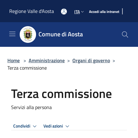
Salta al contenuto principale
|
Regione Valle d'Aosta
ITA
Accedi alla intranet
Comune di Aosta
Home
>
Amministrazione
>
Organi di governo
>
Terza commissione
Terza commissione
Servizi alla persona
Condividi
Vedi azioni