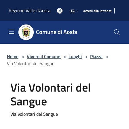
Salta al contenuto principale
|
Regione Valle d'Aosta
ITA
Accedi alla intranet
Comune di Aosta
Home
>
Vivere il Comune
>
Luoghi
>
Piazza
>
Via Volontari del Sangue
Via Volontari del
Sangue
Via Volontari del Sangue