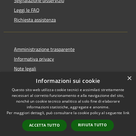
Segnalazione disservizio
Leggi le FAQ
Richiesta assistenza
Amministrazione trasparente
Informativa privacy
Note legali
×
Dichiarazione di accessibilità
Informazioni sui cookie
Questo sito web utilizza cookie tecnici e assimilati strettamente
necessari al corretto funzionamento e alla navigazione del sito,
nonché un cookie tecnico analitico al solo fine di elaborare
informazioni statistiche, aggregate e anonime.
RSS
Copyright © 2026 • Comune di
Per maggiori dettagli, può consultare la cookie policy al seguente
link
Accessibilità
Aosta • Powered by
Privacy
Municipium
Accesso
•
RIFIUTA TUTTO
ACCETTA TUTTO
Cookie
redazione