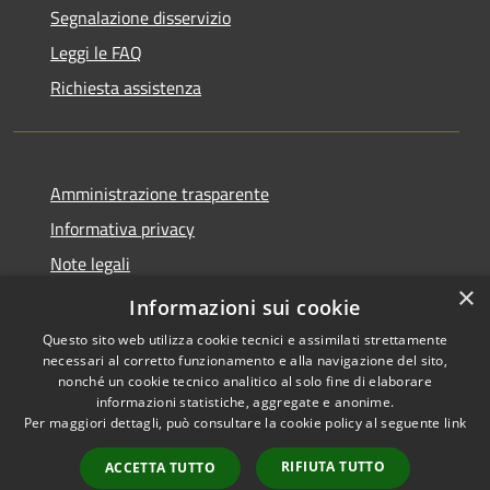
Segnalazione disservizio
Leggi le FAQ
Richiesta assistenza
Amministrazione trasparente
Informativa privacy
Note legali
×
Dichiarazione di accessibilità
Informazioni sui cookie
Questo sito web utilizza cookie tecnici e assimilati strettamente
necessari al corretto funzionamento e alla navigazione del sito,
nonché un cookie tecnico analitico al solo fine di elaborare
informazioni statistiche, aggregate e anonime.
RSS
Copyright © 2026 • Ville de •
Per maggiori dettagli, può consultare la cookie policy al seguente
link
Accessibilité
Municipium
Powered by
•
Confidentialité
Accès rédaction
RIFIUTA TUTTO
ACCETTA TUTTO
Gestion des cookies