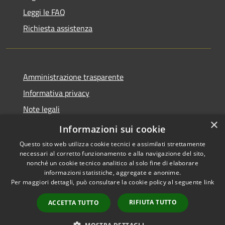
Leggi le FAQ
Richiesta assistenza
Amministrazione trasparente
Informativa privacy
Note legali
×
Dichiarazione di accessibilità
Informazioni sui cookie
Questo sito web utilizza cookie tecnici e assimilati strettamente
necessari al corretto funzionamento e alla navigazione del sito,
nonché un cookie tecnico analitico al solo fine di elaborare
informazioni statistiche, aggregate e anonime.
RSS
Copyright © 2026 • Ville de •
Per maggiori dettagli, può consultare la cookie policy al seguente
link
Accessibilité
Municipium
Powered by
•
Confidentialité
Accès rédaction
RIFIUTA TUTTO
ACCETTA TUTTO
Gestion des cookies
Plan du site