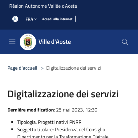
Salta al contenuto principale
Région Autonome Vallée d'Aoste
|
FRA
Accedi alla intranet
Ville d'Aoste
Page d'accueil
>
Digitalizzazione dei servizi
Digitalizzazione dei servizi
Dernière modification
: 25 mai 2023, 12:30
Tipologia: Progetti nativi PNRR
Soggetto titolare: Presidenza del Consiglio –
Dipartimento per la Trasformazione Digitale