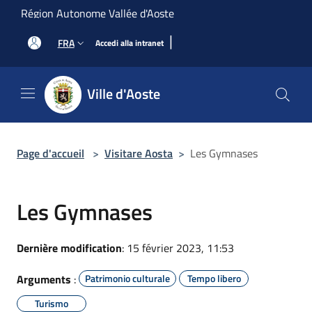
Salta al contenuto principale
Région Autonome Vallée d'Aoste
|
FRA
Accedi alla intranet
Ville d'Aoste
Page d'accueil
>
Visitare Aosta
>
Les Gymnases
Les Gymnases
Dernière modification
: 15 février 2023, 11:53
Arguments
:
Patrimonio culturale
Tempo libero
Turismo