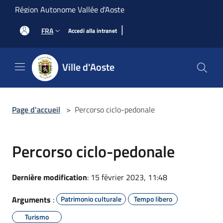
Salta al contenuto principale
Région Autonome Vallée d'Aoste
|
FRA
Accedi alla intranet
Ville d'Aoste
Page d'accueil
>
Percorso ciclo-pedonale
Percorso ciclo-pedonale
Dernière modification
: 15 février 2023, 11:48
Arguments
:
Patrimonio culturale
Tempo libero
Turismo