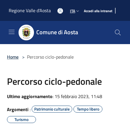
Salta al contenuto principale
|
Regione Valle d'Aosta
ITA
Accedi alla intranet
Comune di Aosta
Home
>
Percorso ciclo-pedonale
Percorso ciclo-pedonale
Ultimo aggiornamento
: 15 febbraio 2023, 11:48
Argomenti
:
Patrimonio culturale
Tempo libero
Turismo