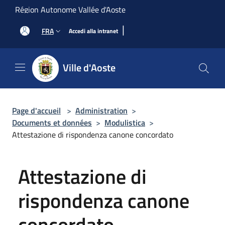
Salta al contenuto principale
Région Autonome Vallée d'Aoste
|
FRA
Accedi alla intranet
Ville d'Aoste
Page d'accueil
>
Administration
>
Documents et données
>
Modulistica
>
Attestazione di rispondenza canone concordato
Attestazione di
rispondenza canone
concordato