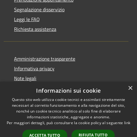
Segnalazione disservizio
Leggi le FAQ
Richiesta assistenza
Amministrazione trasparente
Informativa privacy
Note legali
×
Dichiarazione di accessibilità
Informazioni sui cookie
Questo sito web utilizza cookie tecnici e assimilati strettamente
necessari al corretto funzionamento e alla navigazione del sito,
nonché un cookie tecnico analitico al solo fine di elaborare
informazioni statistiche, aggregate e anonime.
RSS
Copyright © 2026 • Ville de •
Per maggiori dettagli, può consultare la cookie policy al seguente
link
Accessibilité
Municipium
Powered by
•
Confidentialité
Accès rédaction
RIFIUTA TUTTO
ACCETTA TUTTO