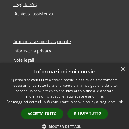
Leggi le FAQ
Richiesta assistenza
Amministrazione trasparente
Informativa privacy
Note legali
×
Dichiarazione di accessibilità
Informazioni sui cookie
Questo sito web utilizza cookie tecnici e assimilati strettamente
necessari al corretto funzionamento e alla navigazione del sito,
nonché un cookie tecnico analitico al solo fine di elaborare
informazioni statistiche, aggregate e anonime.
RSS
Copyright © 2026 • Ville de •
Per maggiori dettagli, può consultare la cookie policy al seguente
link
Accessibilité
Municipium
Powered by
•
Confidentialité
Accès rédaction
RIFIUTA TUTTO
ACCETTA TUTTO
Gestion des cookies
Plan du site
MOSTRA DETTAGLI