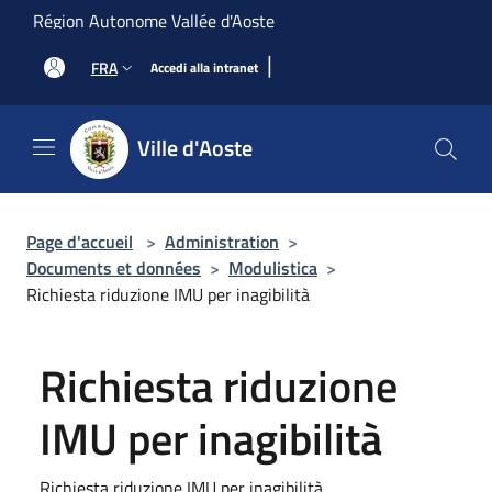
Salta al contenuto principale
Région Autonome Vallée d'Aoste
|
FRA
Accedi alla intranet
Ville d'Aoste
Page d'accueil
>
Administration
>
Documents et données
>
Modulistica
>
Richiesta riduzione IMU per inagibilità
Richiesta riduzione
IMU per inagibilità
Richiesta riduzione IMU per inagibilità