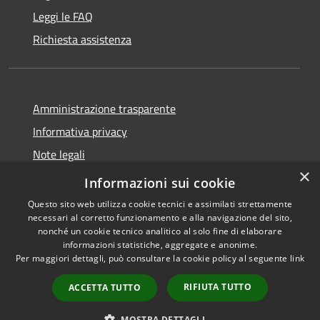
Leggi le FAQ
Richiesta assistenza
Amministrazione trasparente
Informativa privacy
Note legali
×
Dichiarazione di accessibilità
Informazioni sui cookie
Questo sito web utilizza cookie tecnici e assimilati strettamente
necessari al corretto funzionamento e alla navigazione del sito,
nonché un cookie tecnico analitico al solo fine di elaborare
informazioni statistiche, aggregate e anonime.
RSS
Copyright © 2026 • Comune di
Per maggiori dettagli, può consultare la cookie policy al seguente
link
Accessibilità
Aosta • Powered by
Privacy
Municipium
Accesso
•
RIFIUTA TUTTO
ACCETTA TUTTO
Cookie
redazione
Mappa del sito
MOSTRA DETTAGLI