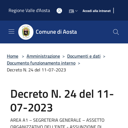
Salta al contenuto principale
|
Regione Valle d'Aosta
ITA
Accedi alla intranet
Comune di Aosta
Home
>
Amministrazione
>
Documenti e dati
>
Documento funzionamento interno
>
Decreto N. 24 del 11-07-2023
Decreto N. 24 del 11-
07-2023
AREA A1 – SEGRETERIA GENERALE – ASSETTO
ORGANIZZATIVO DELL’ENTE - ASSUNZIONE DI