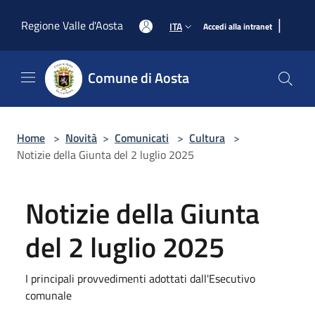
Salta al contenuto principale
|
Regione Valle d'Aosta
ITA
Accedi alla intranet
Comune di Aosta
Home
>
Novità
>
Comunicati
>
Cultura
>
Notizie della Giunta del 2 luglio 2025
Notizie della Giunta
del 2 luglio 2025
I principali provvedimenti adottati dall'Esecutivo
comunale