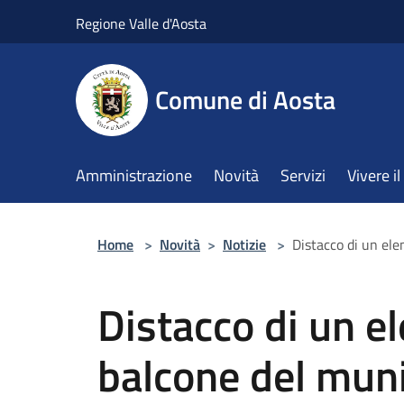
Salta al contenuto principale
Regione Valle d'Aosta
Comune di Aosta
Amministrazione
Novità
Servizi
Vivere 
Home
>
Novità
>
Notizie
>
Distacco di un ele
Distacco di un e
balcone del muni