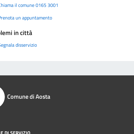
Chiama il comune 0165 3001
Prenota un appuntamento
lemi in città
Segnala disservizio
Comune di Aosta
E DI SERVIZIO