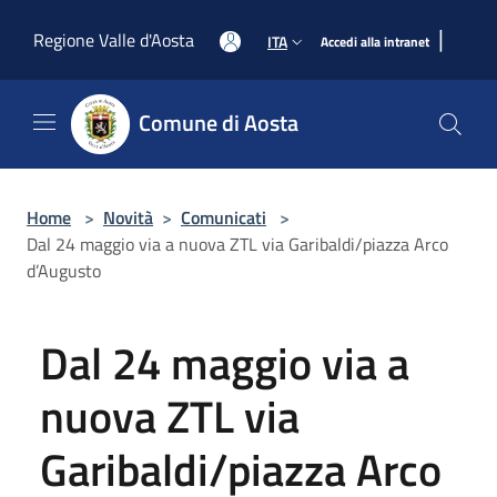
Salta al contenuto principale
|
Regione Valle d'Aosta
ITA
Accedi alla intranet
Comune di Aosta
Home
>
Novità
>
Comunicati
>
Dal 24 maggio via a nuova ZTL via Garibaldi/piazza Arco
d’Augusto
Dal 24 maggio via a
nuova ZTL via
Garibaldi/piazza Arco